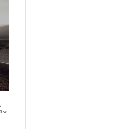
y
Si ya